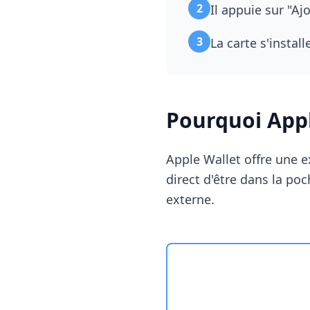
2
Il appuie sur "Aj
3
La carte s'insta
Pourquoi Appl
Apple Wallet offre une e
direct d'être dans la po
externe.