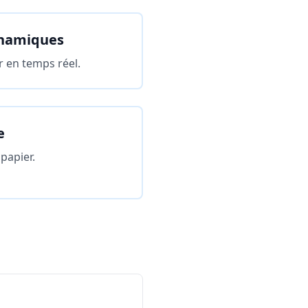
ynamiques
r en temps réel.
e
papier.