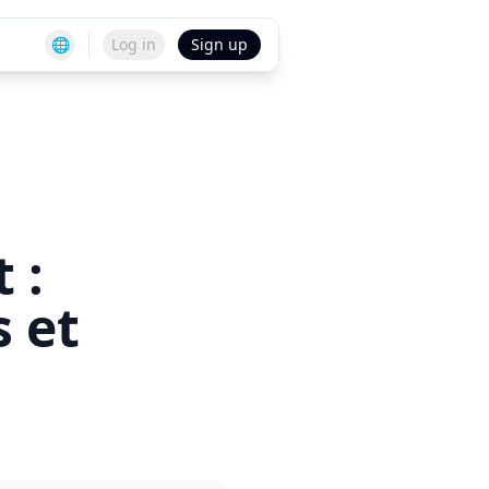
🌐
Log in
Sign up
 :
s et