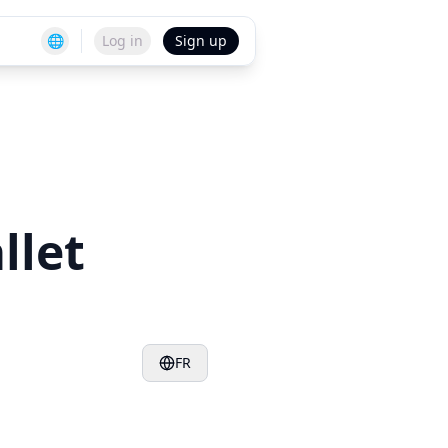
🌐
Log in
Sign up
llet
FR