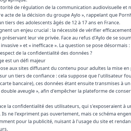
torité de régulation de la communication audiovisuelle et 
acte de la décision du groupe Aylo », rappelant que Pornhu
n tiers des adolescents âgés de 12 à 17 ans en France.
nt un enjeu crucial : la nécessité de vérifier efficacement l
en préservant leur vie privée. Face au refus d'Aylo de se soum
 invasive » et « inefficace ». La question se pose désormais
espect de la confidentialité des données ?
ge est un défi majeur
pose aux sites diffusant du contenu pour adultes la mise en
sur un tiers de confiance : cela suppose que l'utilisateur fo
arte bancaire), ces données étant ensuite transmises à un 
 double aveugle », afin d'empêcher la plateforme de conser
e la confidentialité des utilisateurs, qui s'exposeraient à u
 Ils ne l'expriment pas ouvertement, mais ce schéma enge
mment pour la publicité, nuisant à l'usage du site et rendan
urs.