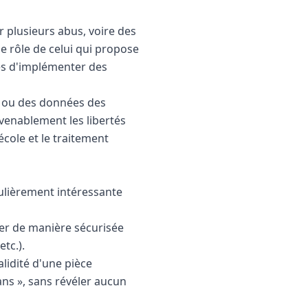
ar plusieurs abus, voire des
le rôle de celui qui propose
nés d'implémenter des
t ou des données des
nvenablement les libertés
école et le traitement
culièrement intéressante
er de manière sécurisée
tc.).
alidité d'une pièce
ans », sans révéler aucun