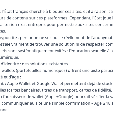
 l'État français cherche à bloquer ces sites, et il a raison, c
eurs de contenu sur ces plateformes. Cependant, l'État joue 
éalité rien n'est entrepris pour permettre aux sites concer
ces.
t hypocrite : personne ne se soucie réellement de l'anonyma
'essaie vraiment de trouver une solution ni de respecter co
ets sont systématiquement évités : l'éducation sexuelle à l'
numérique.
n d'identité : des solutions existantes
al wallets (portefeuilles numériques) offrent une piste parti
é et d'âge :
t :
Apple Wallet et Google Wallet permettent déjà de stock
s (cartes bancaires, titres de transport, cartes de fidélité, e
 fournisseur de wallet (Apple/Google) pourrait vérifier la v
puis communiquer au site une simple confirmation « Âge ≥ 18 
nnel.