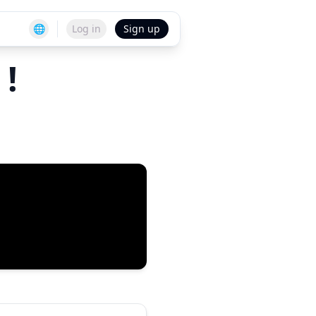
🌐
Log in
Sign up
 !