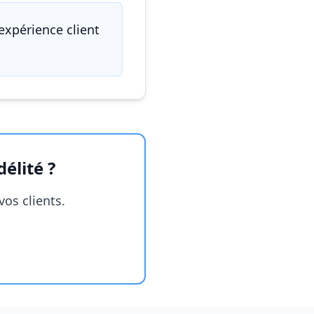
expérience client
élité ?
os clients.